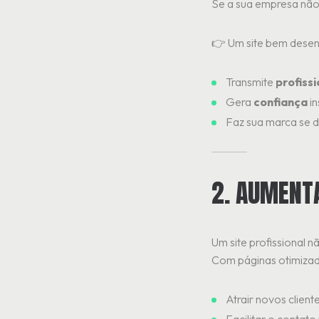
Se a sua empresa não
👉 Um site bem desen
Transmite
profiss
Gera
confiança
in
Faz sua marca se d
2. AUMENT
Um site profissional 
Com páginas otimizad
Atrair novos client